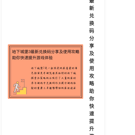
最
新
兑
换
码
分
享
及
使
用
攻
略
助
你
快
速
提
升