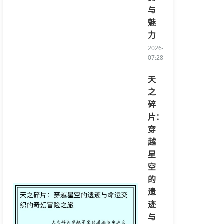
与
魅
力
2026-08-06
07:28:00/li>
天
之
碎
片：
穿
越
星
空
的
遗
迹
与