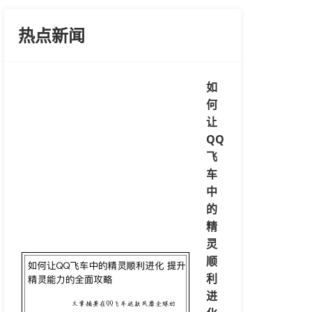
热点新闻
如
何
让
QQ
飞
车
中
的
精
灵
顺
利
进