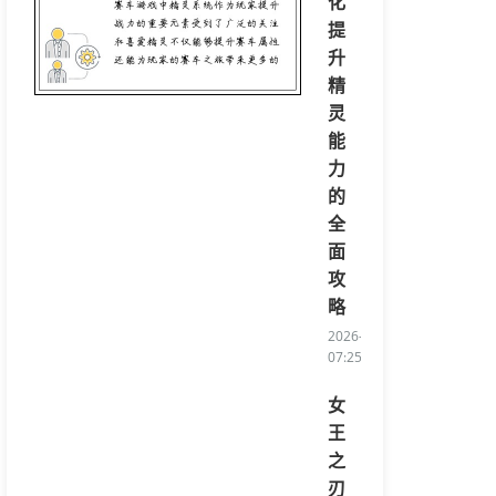
化
提
升
精
灵
能
力
的
全
面
攻
略
2026-08-07
07:25:34/li>
女
王
之
刃