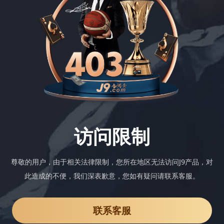
访问限制
尊敬的用户，由于相关法律限制，您所在地区无法访问J9产品，对
此造成的不便，我们深表歉意，您如有疑问请联系客服。
联系客服