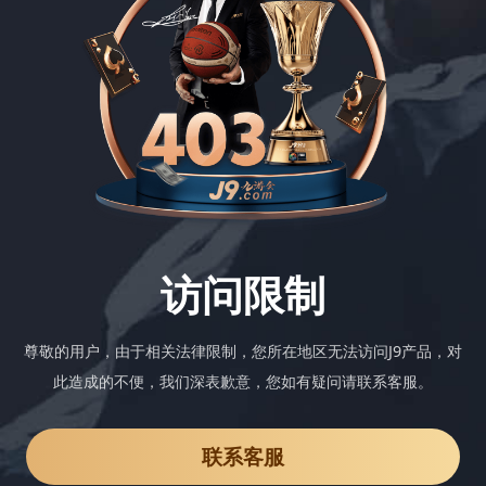
访问限制
尊敬的用户，由于相关法律限制，您所在地区无法访问J9产品，对
此造成的不便，我们深表歉意，您如有疑问请联系客服。
联系客服