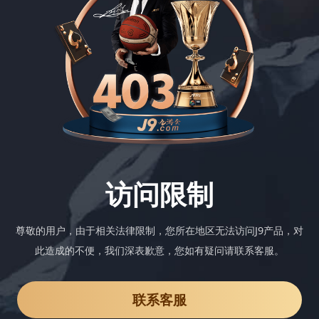
访问限制
尊敬的用户，由于相关法律限制，您所在地区无法访问J9产品，对
此造成的不便，我们深表歉意，您如有疑问请联系客服。
联系客服