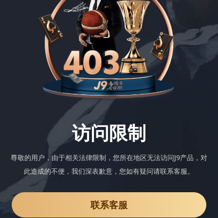
访问限制
尊敬的用户，由于相关法律限制，您所在地区无法访问J9产品，对
此造成的不便，我们深表歉意，您如有疑问请联系客服。
联系客服